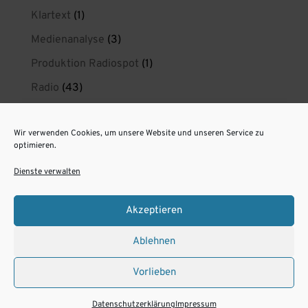
Klartext
(1)
Medienanalyse
(3)
Produktion Radiospot
(1)
Radio
(43)
Radio wirkt
(21)
Wir verwenden Cookies, um unsere Website und unseren Service zu
radiokreaktiv privat
(1)
optimieren.
Spotproduktion Berlin
(11)
Dienste verwalten
Unsere Radiospots aus Berlin
(6)
Akzeptieren
Ablehnen
Impressum
Datenschutz
Vorlieben
Cookie-Richtlinie (EU)
Instagram Teilnahmebedingungen
Datenschutzerklärung
Impressum