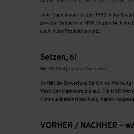
Aug. 19, 2019
|
Agentur
,
Medienanalyse
,
Radio
,
Rad
Jens Tippenhauer ist seit 1992 in der Krea
privaten Sendern in NRW, folgten 14 Jahre b
auch in der Produktion und...
Setzen, 6!
Okt. 20, 2014
|
Agentur
,
Radio wirkt
So fällt die Bewertung für Online-Werbung
West-Ost-Markenstudie aus. Die MDR-Werbu
Kommunikationsforschung, haben insgesam
VORHER / NACHHER – was 