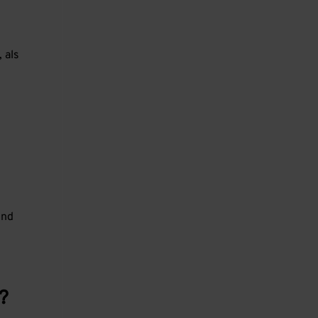
 als
und
?