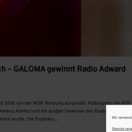
sch – GALOMA gewinnt Radio Adward
rd 2018 von der MDR Werbung ausgelobt. Radiospots von AOK
hmens Abellio sind die großen Gewinner des Radio Adward 20
Wir verwend
iehen wurde. Die Trophäen...
Dienste ver