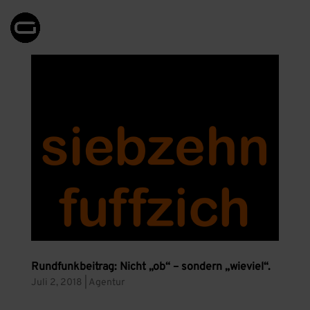
Rundfunkbeitrag: Nicht „ob“ – sondern „wieviel“.
Juli 2, 2018
|
Agentur