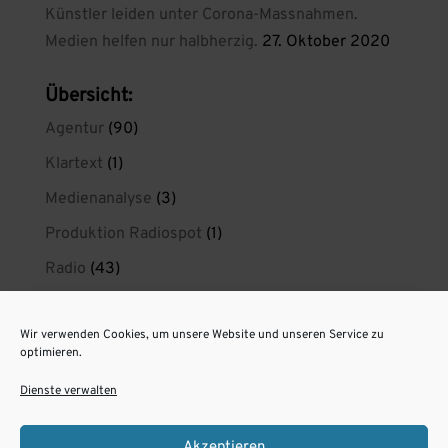
Künstler leiden unter Corona-Massnahmen.
Medien helfen nur halbherzig.
27. Oktober 2020
Übersicht:
Agentur
(90)
Klartext
(1)
Medienanalyse
(3)
Produktion Radiospot
(1)
Radio
(43)
Radio wirkt
(21)
Wir verwenden Cookies, um unsere Website und unseren Service zu
radiokreaktiv privat
(1)
optimieren.
Spotproduktion Berlin
(11)
Dienste verwalten
Unsere Radiospots aus Berlin
(6)
Akzeptieren