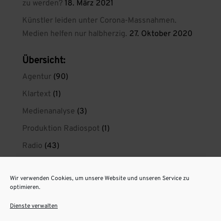
zu werden?
18. März 2021
Künstler leiden unter Corona-Massnahmen.
Medien helfen nur halbherzig.
27. Oktober 2020
Übersicht:
Agentur
(90)
Klartext
(1)
Medienanalyse
(3)
Produktion Radiospot
(1)
Radio
(43)
Radio wirkt
(21)
Wir verwenden Cookies, um unsere Website und unseren Service zu
radiokreaktiv privat
(1)
optimieren.
Spotproduktion Berlin
(11)
Dienste verwalten
Unsere Radiospots aus Berlin
(6)