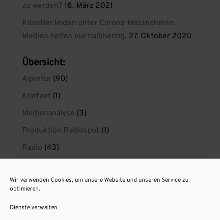
zu werden?
18. März 2021
Künstler leiden unter Corona-Massnahmen.
Medien helfen nur halbherzig.
27. Oktober 2020
Übersicht:
Agentur
(90)
Klartext
(1)
Medienanalyse
(3)
Produktion Radiospot
(1)
Radio
(43)
Radio wirkt
(21)
Wir verwenden Cookies, um unsere Website und unseren Service zu
radiokreaktiv privat
(1)
optimieren.
Spotproduktion Berlin
(11)
Dienste verwalten
Unsere Radiospots aus Berlin
(6)