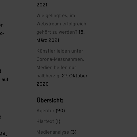
2021
Wie gelingt es, im
Webstream erfolgreich
en
gehört zu werden?
18.
io-
März 2021
h
Künstler leiden unter
Corona-Massnahmen.
e
Medien helfen nur
d
halbherzig.
27. Oktober
 auf
2020
Übersicht:
Agentur
(90)
t
Klartext
(1)
Medienanalyse
(3)
OMA,