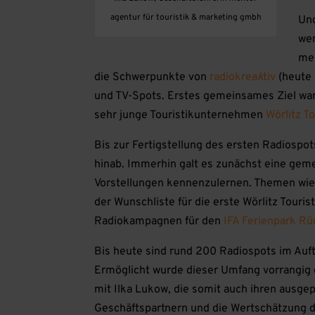
agentur für touristik & marketing gmbh
Ung
wen
men
die Schwerpunkte von
radiokrea
k
tiv
(heute
und TV-Spots. Erstes gemeinsames Ziel war
sehr junge Touristikunternehmen
Wörlitz To
Bis zur Fertigstellung des ersten Radiospot
hinab. Immerhin galt es zunächst eine gem
Vorstellungen kennenzulernen. Themen wie 
der Wunschliste für die erste Wörlitz Touri
Radiokampagnen für den
IFA Ferienpark R
Bis heute sind rund 200 Radiospots im Auf
Ermöglicht wurde dieser Umfang vorrangig 
mit Ilka Lukow, die somit auch ihren ausgep
Geschäftspartnern und die Wertschätzung d