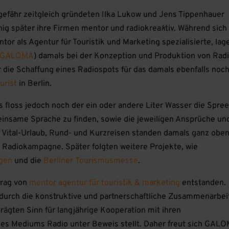
efähr zeitgleich gründeten Ilka Lukow und Jens Tippenhauer
ig später ihre Firmen mentor und radiokrea
k
tiv. Während sich
tor als Agentur für Touristik und Marketing spezialisierte, lag
GALOMA
) damals bei der Konzeption und Produktion von Rad
 die Schaffung eines Radiospots für das damals ebenfalls noc
urist
in Berlin.
s floss jedoch noch der ein oder andere Liter Wasser die Spre
einsame Sprache zu finden, sowie die jeweiligen Ansprüche un
Vital-Urlaub, Rund- und Kurzreisen standen damals ganz oben
st Radiokampagne. Später folgten weitere Projekte, wie
ügen
und die
Berliner Tourismusmesse
.
trag von
mentor agentur für touristik & marketing
entstanden.
durch die konstruktive und partnerschaftliche Zusammenarbei
rägten Sinn für langjährige Kooperation mit ihren
es Mediums Radio unter Beweis stellt. Daher freut sich GAL