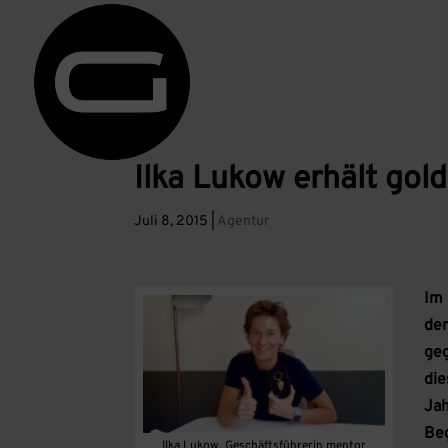
Ilka Lukow erhält gol
Juli 8, 2015
|
Agentur
Im
der
geg
die
Jah
Be
Ilka Lukow, Geschäftsführerin mentor