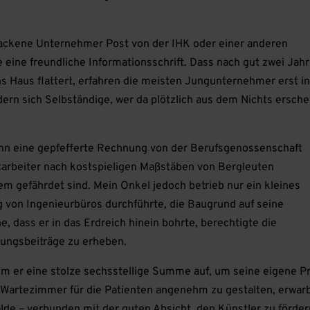
backene Unternehmer Post von der IHK oder einer anderen
 eine freundliche Informationsschrift. Dass nach gut zwei Jah
s Haus flattert, erfahren die meisten Jungunternehmer erst i
ern sich Selbständige, wer da plötzlich aus dem Nichts ersche
ann eine gepfefferte Rechnung von der Berufsgenossenschaft
tarbeiter nach kostspieligen Maßstäben von Bergleuten
em gefährdet sind. Mein Onkel jedoch betrieb nur ein kleines
von Ingenieurbüros durchführte, die Baugrund auf seine
, dass er in das Erdreich hinein bohrte, berechtigte die
rungsbeiträge zu erheben.
ahm er eine stolze sechsstellige Summe auf, um seine eigene P
 Wartezimmer für die Patienten angenehm zu gestalten, erwarb
de – verbunden mit der guten Absicht, den Künstler zu förder