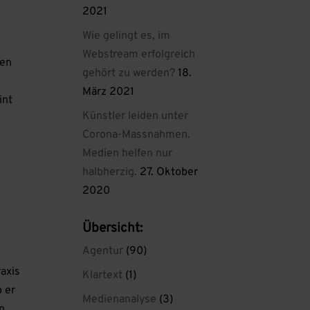
2021
Wie gelingt es, im
Webstream erfolgreich
ren
gehört zu werden?
18.
n
März 2021
int
Künstler leiden unter
Corona-Massnahmen.
Medien helfen nur
halbherzig.
27. Oktober
2020
Übersicht:
Agentur
(90)
raxis
Klartext
(1)
 er
Medienanalyse
(3)
n