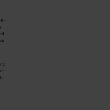
SK-
h
und
rar
and
der
ts