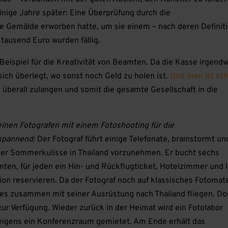
nige Jahre später: Eine Überprüfung durch die
ie Gemälde erworben hatte, um sie einem – nach deren Definiti
ausend Euro wurden fällig.
 Beispiel für die Kreativität von Beamten. Da die Kasse irgend
ich überlegt, wo sonst noch Geld zu holen ist.
Und man ist sch
 überall zulangen und somit die gesamte Gesellschaft in die
einen Fotografen mit einem Fotoshooting für die
 spannend:
Der Fotograf führt einige Telefonate, brainstormt un
hter Sommerkulisse in Thailand vorzunehmen. Er bucht sechs
nten, für jeden ein Hin- und Rückflugticket, Hotelzimmer und 
ion reservieren. Da der Fotograf noch auf klassisches Fotomate
lles zusammen mit seiner Ausrüstung nach Thailand fliegen. Do
 zur Verfügung. Wieder zurück in der Heimat wird ein Fotolabor
s eigens ein Konferenzraum gemietet. Am Ende erhält das