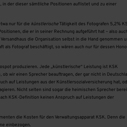
in der dieser sämtliche Positionen auflistet und zu einer
twa nur für die
künstlerische
Tätigkeit des Fotografen 5,2% K
Positionen, die er in seiner Rechnung aufgeführt hat – also auc
as Versandhaus die Organisation selbst in die Hand genommen 
aft als Fotograf beschäftigt, so wären auch nur für dessen Hono
diospot produzieren. Jede „künstlerische“ Leistung ist KSK
le, ob wir einen Sprecher beauftragen, der gar nicht in Deutschl
ruch auf Leistungen aus der Künstlersozialversicherung hat, o
gieren. Nicht selten sind sogar die heimischen Sprecher berei
nach KSK-Definition keinen Anspruch auf Leistungen der
umenten die Kosten für den Verwaltungsapparat KSK. Denn die
nne einbezogen.