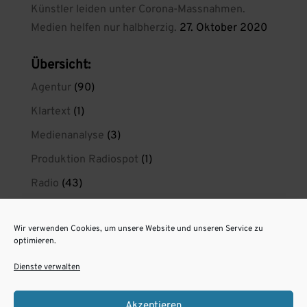
Künstler leiden unter Corona-Massnahmen.
Medien helfen nur halbherzig.
27. Oktober 2020
Übersicht:
Agentur
(90)
Klartext
(1)
Medienanalyse
(3)
Produktion Radiospot
(1)
Radio
(43)
Radio wirkt
(21)
Wir verwenden Cookies, um unsere Website und unseren Service zu
radiokreaktiv privat
(1)
optimieren.
Spotproduktion Berlin
(11)
Dienste verwalten
Unsere Radiospots aus Berlin
(6)
Akzeptieren