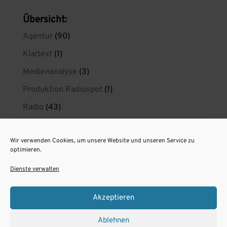
Übersicht:
Agentur
(90)
Klartext
(1)
Medienanalyse
(3)
Produktion Radiospot
(1)
Radio
(43)
Radio wirkt
(21)
Wir verwenden Cookies, um unsere Website und unseren Service zu
radiokreaktiv privat
(1)
optimieren.
Spotproduktion Berlin
(11)
Dienste verwalten
Unsere Radiospots aus Berlin
(6)
Akzeptieren
Ablehnen