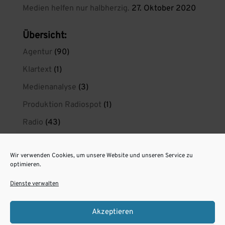
Medien helfen nur halbherzig.
27. Oktober 2020
Übersicht:
Agentur
(90)
Klartext
(1)
Medienanalyse
(3)
Produktion Radiospot
(1)
Radio
(43)
Radio wirkt
(21)
Wir verwenden Cookies, um unsere Website und unseren Service zu
radiokreaktiv privat
(1)
optimieren.
Spotproduktion Berlin
(11)
Dienste verwalten
Unsere Radiospots aus Berlin
(6)
Akzeptieren