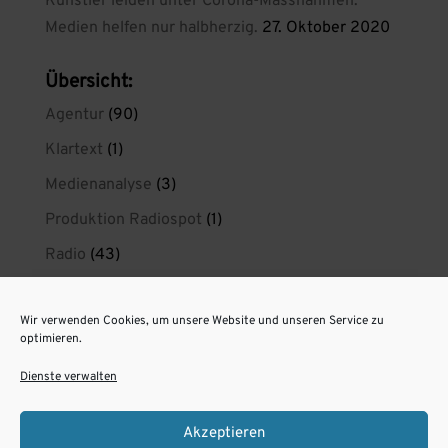
Künstler leiden unter Corona-Massnahmen.
Medien helfen nur halbherzig.
27. Oktober 2020
Übersicht:
Agentur
(90)
Klartext
(1)
Medienanalyse
(3)
Produktion Radiospot
(1)
Radio
(43)
Radio wirkt
(21)
Wir verwenden Cookies, um unsere Website und unseren Service zu
radiokreaktiv privat
(1)
optimieren.
Spotproduktion Berlin
(11)
Dienste verwalten
Unsere Radiospots aus Berlin
(6)
Akzeptieren