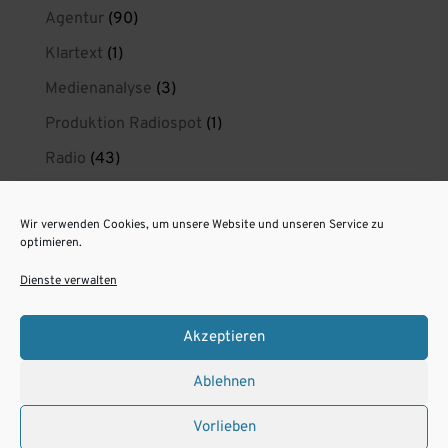
Agentur
(90)
Klartext
(1)
Medienanalyse
(3)
Produktion Radiospot
(1)
Radio
(43)
Radio wirkt
(21)
Wir verwenden Cookies, um unsere Website und unseren Service zu
radiokreaktiv privat
(1)
optimieren.
Spotproduktion Berlin
(11)
Dienste verwalten
Unsere Radiospots aus Berlin
(6)
Akzeptieren
Ablehnen
Impressum
Datenschutz
Vorlieben
Cookie-Richtlinie (EU)