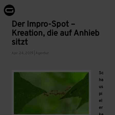
Der Impro-Spot –
Kreation, die auf Anhieb
sitzt
Apr. 24, 2019
|
Agentur
Sc
ha
us
pi
el
er
ke