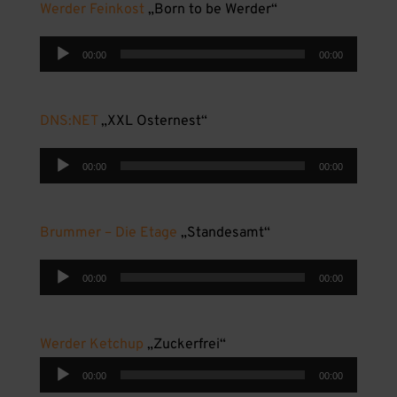
Werder Feinkost
„Born to be Werder“
Audio-
00:00
00:00
Player
DNS:NET
„XXL Osternest“
Audio-
00:00
00:00
Player
Brummer – Die Etage
„Standesamt“
Audio-
00:00
00:00
Player
Werder Ketchup
„Zuckerfrei“
Audio-
00:00
00:00
Player